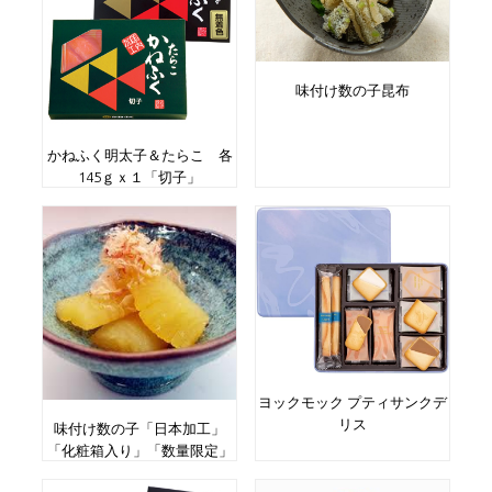
味付け数の子昆布
かねふく明太子＆たらこ 各
145ｇｘ１「切子」
ヨックモック プティサンクデ
リス
味付け数の子「日本加工」
「化粧箱入り」「数量限定」