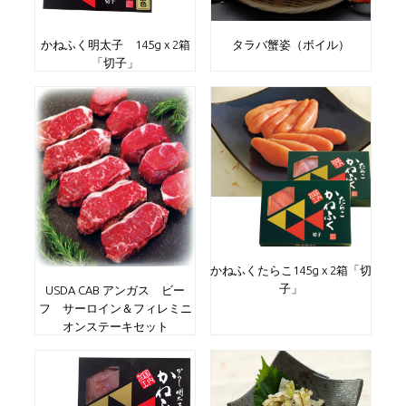
かねふく明太子 145g x 2箱
タラバ蟹姿（ボイル）
「切子」
かねふくたらこ145g x 2箱「切
子」
USDA CAB アンガス ビー
フ サーロイン＆フィレミニ
オンステーキセット