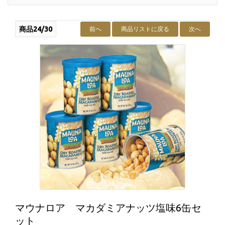
商品24/30
前へ
商品リストに戻る
次へ
マウナロア マカダミアナッツ塩味6缶セ
ット