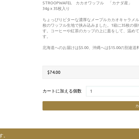
STROOPWAFEL カカオワッフル 「カナダ産」
34g x 35枚入り
ちょっぴりビターな濃厚なメープルカカオキャラメル
枚のワッフル生地で挟み込みました。1箱に35枚の
す。コーヒーや紅茶のカップの上に蓋をして、温め
す。
北海道へのお届けは$5.00、沖縄へは$15.00の別途
$74.00
カートに加える個数
す。