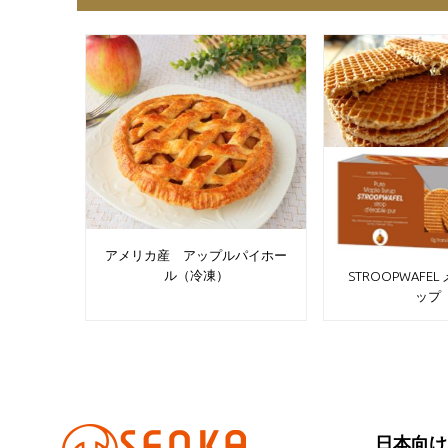
アメリカ産 アップルパイホー
ル（冷凍）
STROOPWAFE
ッ
日本向け