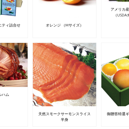
アメリカ
（USD
エティ詰合せ
オレンジ （Mサイズ）
ルハム
天然スモークサーモンスライス
御贈答特選
半身