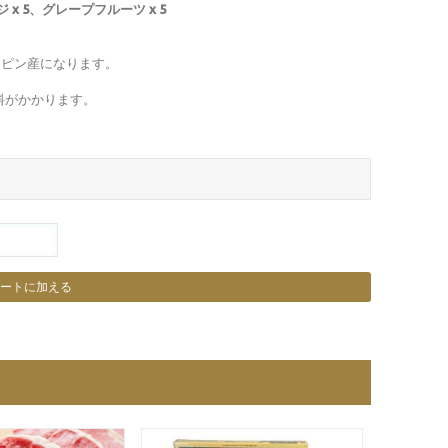
ジ x 5、グレープフルーツ x 5
。
リピン産になります。
送料がかかります。