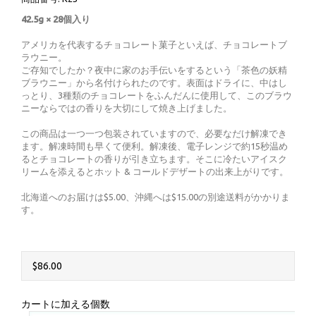
42.5g × 28個入り
アメリカを代表するチョコレート菓子といえば、チョコレートブ
ラウニー。
ご存知でしたか？夜中に家のお手伝いをするという「茶色の妖精
ブラウニー」から名付けられたのです。表面はドライに、中はし
っとり、3種類のチョコレートをふんだんに使用して、このブラウ
ニーならではの香りを大切にして焼き上げました。
この商品は一つ一つ包装されていますので、必要なだけ解凍でき
ます。解凍時間も早くて便利。解凍後、電子レンジで約15秒温め
るとチョコレートの香りが引き立ちます。そこに冷たいアイスク
リームを添えるとホット & コールドデザートの出来上がりです。
北海道へのお届けは$5.00、沖縄へは$15.00の別途送料がかかりま
す。
$86.00
カートに加える個数