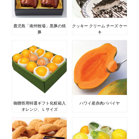
鹿児島「南州牧場」黒豚の焼
クッキー クリーム チーズ ケー
豚
キ
御贈答用特選ギフト化粧箱入
ハワイ産赤肉パパイヤ
オレンジ、Ｌサイズ